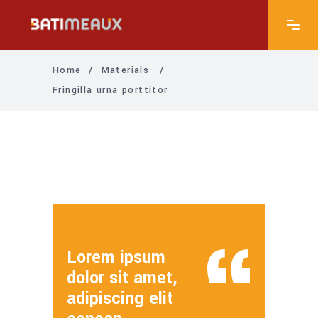
Home
/
Materials
/
Fringilla urna porttitor
Lorem ipsum
dolor sit amet,
adipiscing elit